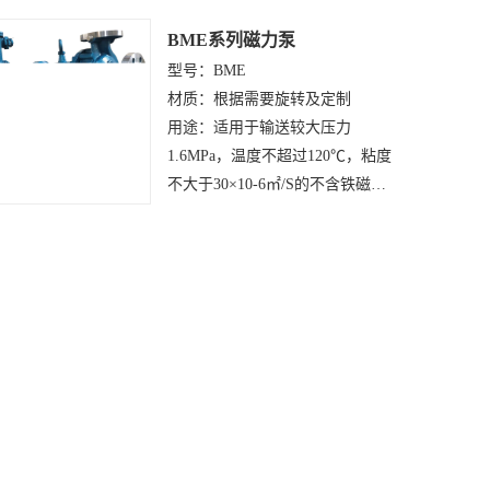
含固体颗粒的易燃易爆、有毒有
BME系列磁力泵
害、腐蚀性介质及不允许密封污
型号：BME
染的介质。
材质：根据需要旋转及定制
用途：适用于输送较大压力
1.6MPa，温度不超过120℃，粘度
不大于30×10-6㎡/S的不含铁磁性
质颗粒和纤维的液体。