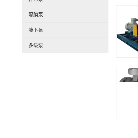
隔膜泵
液下泵
多级泵