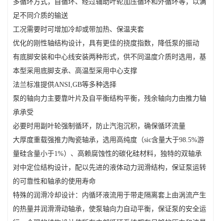
多循环方式，自循环、经过辅助叶轮加压循环和外循环等，以满
足不同介质的输送
工况需要时可增加冷却或带加热、保温夹套
优化的刚性轴结构设计，具有更佳的挠度指数，降低泵的振动
有底脚安装和中心线安装两种形式，供不同温度介质时选用，基
本型采用底脚支承、高温型采用中心支撑
法兰标准提供ANSI,GB等多种选择
泵的轴向力主要靠叶片及自平衡结构平衡，残余轴向力由推力轴
承承受
必要时用副叶轮强制循环，防止汽泡沉积，确保循环流量
大厚度重载强推力陶瓷轴承，选用高纯度（sic含量大于98.5%游
量硅含量小于1%）、高赖腐蚀性的碳化硅材料，独特的双轴承
对中定位结构设计，配以先进的液体动力润滑结构，保证泵运转
的可靠性和轴承的使用寿命
特殊的润滑冷却设计：内循环液流用于带走隔离套上由涡流产生
的热量并润滑滑动轴承，使泵轴向力自动平衡，保证泵的安全运